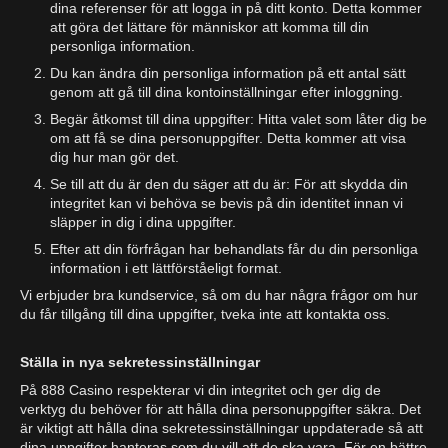
dina referenser för att logga in på ditt konto. Detta kommer
att göra det lättare för människor att komma till din
personliga information.
Du kan ändra din personliga information på ett antal sätt
genom att gå till dina kontoinställningar efter inloggning.
Begär åtkomst till dina uppgifter: Hitta valet som låter dig be
om att få se dina personuppgifter. Detta kommer att visa
dig hur man gör det.
Se till att du är den du säger att du är: För att skydda din
integritet kan vi behöva se bevis på din identitet innan vi
släpper in dig i dina uppgifter.
Efter att din förfrågan har behandlats får du din personliga
information i ett lättförståeligt format.
Vi erbjuder bra kundservice, så om du har några frågor om hur
du får tillgång till dina uppgifter, tveka inte att kontakta oss.
Ställa in nya sekretessinställningar
På 888 Casino respekterar vi din integritet och ger dig de
verktyg du behöver för att hålla dina personuppgifter säkra. Det
är viktigt att hålla dina sekretessinställningar uppdaterade så att
dina uppgifter hanteras som du vill att de ska vara. För en bättre