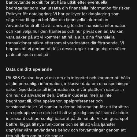
banbrytande teknik för att hålla utkik efter eventuella
bedrägerier som kan utsätta din finansiella information för risker.
Policyer för datalagring: Vi har policyer för datalagring som
säger hur länge vi behåller din finansiella information.
Användarkontroll: Du är ansvarig för din finansiella information
och kan välja hur den hanteras och hur privat den är. Du kan
vara säker på att vi kommer att hålla alla dina finansiella
transaktioner säkra eftersom vi värdesätter ditt förtroende. Vi
hoppas att vi genom att följa dessa regler kan ge dig en säker
plats att spela spel på.
Data om ditt spelande
På 888 Casino bryr vi oss om din integritet och kommer att hålla
all din personliga information, inklusive data om dina spelningar,
säker. Speldata är all information som vår plattform samlar in
om hur du använder den. Detta inkluderar, men är inte
begränsat till, dina spelvanor, spelpreferenser och
sessionsdetaljer. Vi samlar in denna information för att förbättra
din spelupplevelse och se till att vi ger dig innehåll som är både
intressant och personligt baserat på din smak. Vi kan göra spel
bättre, lägga till nya funktioner och se till att våra tjänster
uppfyller våra användares behov och förväntningar genom att
titta på data om hur de spelar.