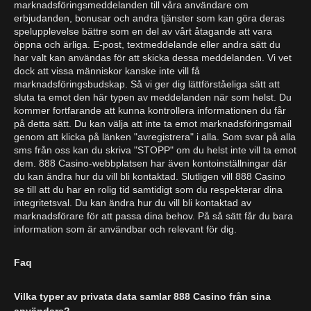
marknadsföringsmeddelanden till våra användare om
erbjudanden, bonusar och andra tjänster som kan göra deras
spelupplevelse bättre som en del av vårt åtagande att vara
öppna och ärliga. E-post, textmeddelande eller andra sätt du
har valt kan användas för att skicka dessa meddelanden. Vi vet
dock att vissa människor kanske inte vill få
marknadsföringsbudskap. Så vi ger dig lättförståeliga sätt att
sluta ta emot den här typen av meddelanden när som helst. Du
kommer fortfarande att kunna kontrollera informationen du får
på detta sätt. Du kan välja att inte ta emot marknadsföringsmail
genom att klicka på länken "avregistrera" i alla. Som svar på alla
sms från oss kan du skriva "STOPP" om du helst inte vill ta emot
dem. 888 Casino-webbplatsen har även kontoinställningar där
du kan ändra hur du vill bli kontaktad. Slutligen vill 888 Casino
se till att du har en rolig tid samtidigt som du respekterar dina
integritetsval. Du kan ändra hur du vill bli kontaktad av
marknadsförare för att passa dina behov. På så sätt får du bara
information som är användbar och relevant för dig.
Faq
Vilka typer av privata data samlar 888 Casino från sina