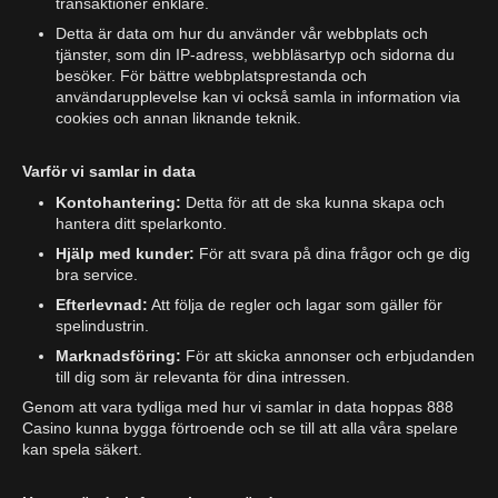
transaktioner enklare.
Detta är data om hur du använder vår webbplats och
tjänster, som din IP-adress, webbläsartyp och sidorna du
besöker. För bättre webbplatsprestanda och
användarupplevelse kan vi också samla in information via
cookies och annan liknande teknik.
Varför vi samlar in data
Kontohantering:
Detta för att de ska kunna skapa och
hantera ditt spelarkonto.
Hjälp med kunder:
För att svara på dina frågor och ge dig
bra service.
Efterlevnad:
Att följa de regler och lagar som gäller för
spelindustrin.
Marknadsföring:
För att skicka annonser och erbjudanden
till dig som är relevanta för dina intressen.
Genom att vara tydliga med hur vi samlar in data hoppas 888
Casino kunna bygga förtroende och se till att alla våra spelare
kan spela säkert.