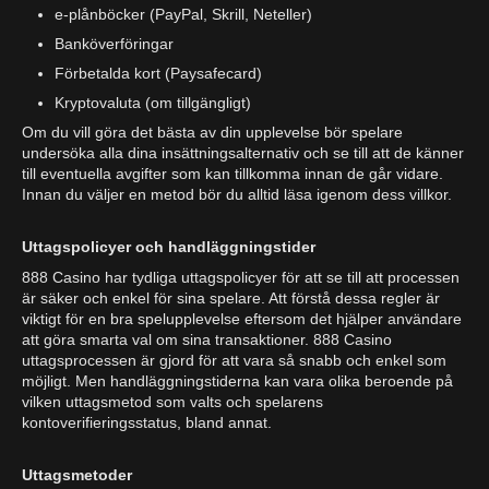
e-plånböcker (PayPal, Skrill, Neteller)
Banköverföringar
Förbetalda kort (Paysafecard)
Kryptovaluta (om tillgängligt)
Om du vill göra det bästa av din upplevelse bör spelare
undersöka alla dina insättningsalternativ och se till att de känner
till eventuella avgifter som kan tillkomma innan de går vidare.
Innan du väljer en metod bör du alltid läsa igenom dess villkor.
Uttagspolicyer och handläggningstider
888 Casino har tydliga uttagspolicyer för att se till att processen
är säker och enkel för sina spelare. Att förstå dessa regler är
viktigt för en bra spelupplevelse eftersom det hjälper användare
att göra smarta val om sina transaktioner. 888 Casino
uttagsprocessen är gjord för att vara så snabb och enkel som
möjligt. Men handläggningstiderna kan vara olika beroende på
vilken uttagsmetod som valts och spelarens
kontoverifieringsstatus, bland annat.
Uttagsmetoder