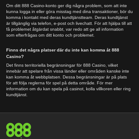
Om ditt 888 Casino-konto ger dig några problem, som att inte
kunna logga in eller göra misstag med dina transaktioner, bör du
komma i kontakt med deras kundtjänstteam. Deras kundtjänst
är tillgänglig via telefon, e-post och livechatt. För att hjälpa till att
få problemet åtgärdat snabbt, var redo att ge all information
som efterfrågas om ditt konto och problemet.
Finns det några platser där du inte kan komma åt 888
Casino?
Det finns territoriella begränsningar för 888 Casino, vilket
innebär att spelare från vissa länder eller områden kanske inte
kan komma åt webbplatsen. Dessa begränsningar är på plats
för att följa reglerna för spel på detta område. För mer
information om du kan spela på casinot, kolla villkoren eller ring
kundtjänst.