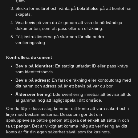
själv.
Skicka formuläret och vänta på bekräftelse på att kontot har
skapats.
Visa bevis på vem du är genom att visa de nödvändiga
dokumenten, som ett pass eller en elräkning.
Följ instruktionerna på skärmen för alla andra
verifieringssteg.
Kontrollera dokument
Bevis på identitet:
Ett statligt utfärdat ID eller pass krävs
som identitetsbevis.
Bevis på adress:
En färsk elräkning eller kontoutdrag med
ditt namn och adress på är ett bevis på var du bor.
Åldersverifiering:
Ldersverifiering innebär att bevisa att du
är gammal nog att lagligt spela i ditt område.
Om du följer dessa steg kommer ditt konto att vara säkert och i
linje med bestämmelserna. Dessutom gör det din
spelupplevelse bättre genom att göra det enkelt att sätta in och
ta ut pengar. Det är viktigt att komma ihåg att verifiering av ditt
konto är för din egen säkerhet såväl som för kasinots.