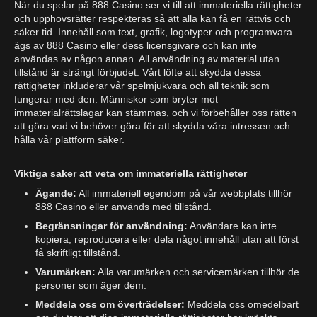
När du spelar på 888 Casino ser vi till att immateriella rättigheter
och upphovsrätter respekteras så att alla kan få en rättvis och
säker tid. Innehåll som text, grafik, logotyper och programvara
ägs av 888 Casino eller dess licensgivare och kan inte
användas av någon annan. All användning av material utan
tillstånd är strängt förbjudet. Vårt löfte att skydda dessa
rättigheter inkluderar vår spelmjukvara och all teknik som
fungerar med den. Människor som bryter mot
immaterialrättslagar kan stämmas, och vi förbehåller oss rätten
att göra vad vi behöver göra för att skydda våra intressen och
hålla vår plattform säker.
Viktiga saker att veta om immateriella rättigheter
Ägande:
All immateriell egendom på vår webbplats tillhör
888 Casino eller används med tillstånd.
Begränsningar för användning:
Användare kan inte
kopiera, reproducera eller dela något innehåll utan att först
få skriftligt tillstånd.
Varumärken:
Alla varumärken och servicemärken tillhör de
personer som äger dem.
Meddela oss om överträdelser:
Meddela oss omedelbart