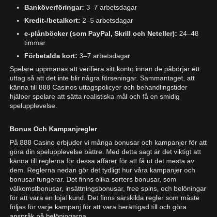
Banköverföringar:
3–7 arbetsdagar
Kredit-/betalkort:
2–5 arbetsdagar
e-plånböcker (som PayPal, Skrill och Neteller):
24–48
timmar
Förbetalda kort:
3–7 arbetsdagar
Spelare uppmanas att verifiera sitt konto innan de påbörjar ett
uttag så att det inte blir några förseningar. Sammantaget, att
känna till 888 Casinos uttagspolicyer och behandlingstider
hjälper spelare att sätta realistiska mål och få en smidig
spelupplevelse.
Bonus Och Kampanjregler
På 888 Casino erbjuder vi många bonusar och kampanjer för att
göra din spelupplevelse bättre. Med detta sagt är det viktigt att
känna till reglerna för dessa affärer för att få ut det mesta av
dem. Reglerna nedan gör det tydligt hur våra kampanjer och
bonusar fungerar. Det finns olika sorters bonusar, som
välkomstbonusar, insättningsbonusar, free spins, och belöningar
för att vara en lojal kund. Det finns särskilda regler som måste
följas för varje kampanj för att vara berättigad till och göra
anspråk på belöningarna.