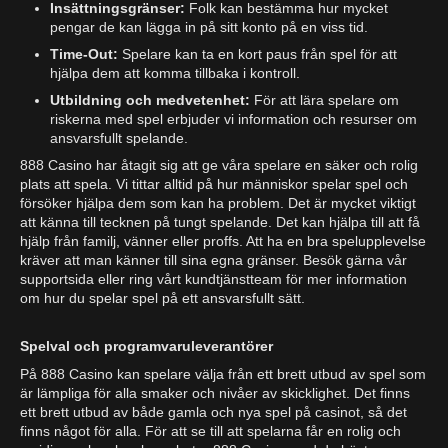
Insättningsgränser:
Folk kan bestämma hur mycket
pengar de kan lägga in på sitt konto på en viss tid.
Time-Out:
Spelare kan ta en kort paus från spel för att
hjälpa dem att komma tillbaka i kontroll.
Utbildning och medvetenhet:
För att lära spelare om
riskerna med spel erbjuder vi information och resurser om
ansvarsfullt spelande.
888 Casino har åtagit sig att ge våra spelare en säker och rolig
plats att spela. Vi tittar alltid på hur människor spelar spel och
försöker hjälpa dem som kan ha problem. Det är mycket viktigt
att känna till tecknen på tungt spelande. Det kan hjälpa till att få
hjälp från familj, vänner eller proffs. Att ha en bra spelupplevelse
kräver att man känner till sina egna gränser. Besök gärna vår
supportsida eller ring vårt kundtjänstteam för mer information
om hur du spelar spel på ett ansvarsfullt sätt.
Spelval och programvaruleverantörer
På 888 Casino kan spelare välja från ett brett utbud av spel som
är lämpliga för alla smaker och nivåer av skicklighet. Det finns
ett brett utbud av både gamla och nya spel på casinot, så det
finns något för alla. För att se till att spelarna får en rolig och