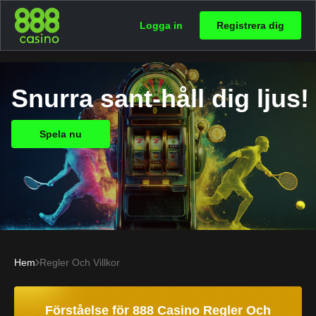
Logga in
Registrera dig
Snurra sant-håll dig ljus!
Spela nu
Hem
Regler Och Villkor
Förståelse för 888 Casino Regler Och