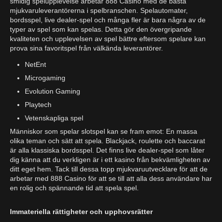
smidig spelupplevelse arbetar 888 Casino med de bästa
mjukvaruleverantörerna i spelbranschen. Spelautomater,
bordsspel, live dealer-spel och många fler är bara några av de
typer av spel som kan spelas. Detta gör den övergripande
kvaliteten och upplevelsen av spel bättre eftersom spelare kan
prova sina favoritspel från välkända leverantörer.
NetEnt
Microgaming
Evolution Gaming
Playtech
Vetenskapliga spel
Människor som spelar slotspel kan se fram emot: En massa
olika teman och sätt att spela. Blackjack, roulette och baccarat
är alla klassiska bordsspel. Det finns live dealer-spel som låter
dig känna att du verkligen är i ett kasino från bekvämligheten av
ditt eget hem. Tack till dessa topp mjukvaruutvecklare för att de
arbetar med 888 Casino för att se till att alla dess användare har
en rolig och spännande tid att spela spel.
Immateriella rättigheter och upphovsrätter