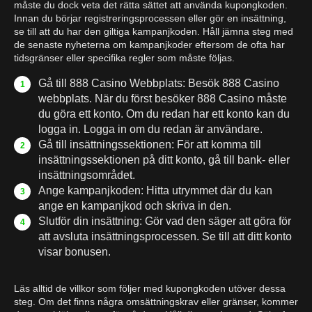
måste du dock veta det rätta sättet att använda kupongkoden.
Innan du börjar registreringsprocessen eller gör en insättning,
se till att du har den giltiga kampanjkoden. Håll jämna steg med
de senaste nyheterna om kampanjkoder eftersom de ofta har
tidsgränser eller specifika regler som måste följas.
Gå till 888 Casino Webbplats: Besök 888 Casino
webbplats. När du först besöker 888 Casino måste
du göra ett konto. Om du redan har ett konto kan du
logga in. Logga in om du redan är användare.
Gå till insättningssektionen: För att komma till
insättningssektionen på ditt konto, gå till bank- eller
insättningsområdet.
Ange kampanjkoden: Hitta utrymmet där du kan
ange en kampanjkod och skriva in den.
Slutför din insättning: Gör vad den säger att göra för
att avsluta insättningsprocessen. Se till att ditt konto
visar bonusen.
Läs alltid de villkor som följer med kupongkoden utöver dessa
steg. Om det finns några omsättningskrav eller gränser, kommer