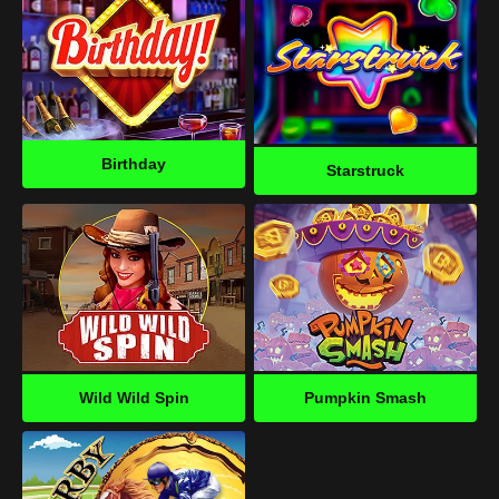
Birthday
Starstruck
Wild Wild Spin
Pumpkin Smash