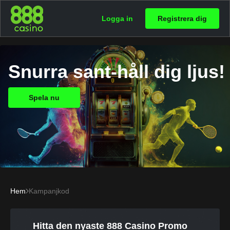
Logga in
Registrera dig
Snurra sant-håll dig ljus!
Spela nu
Hem
Kampanjkod
Hitta den nyaste 888 Casino Promo