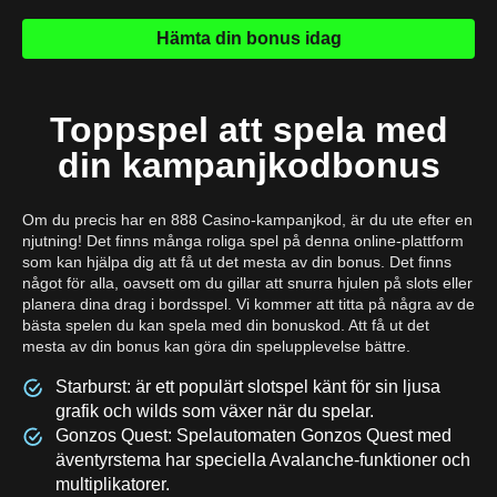
Hämta din bonus idag
Toppspel att spela med
din kampanjkodbonus
Om du precis har en 888 Casino-kampanjkod, är du ute efter en
njutning! Det finns många roliga spel på denna online-plattform
som kan hjälpa dig att få ut det mesta av din bonus. Det finns
något för alla, oavsett om du gillar att snurra hjulen på slots eller
planera dina drag i bordsspel. Vi kommer att titta på några av de
bästa spelen du kan spela med din bonuskod. Att få ut det
mesta av din bonus kan göra din spelupplevelse bättre.
Starburst: är ett populärt slotspel känt för sin ljusa
grafik och wilds som växer när du spelar.
Gonzos Quest: Spelautomaten Gonzos Quest med
äventyrstema har speciella Avalanche-funktioner och
multiplikatorer.