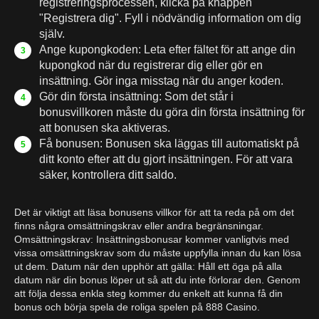
registreringsprocessen, klicka på knappen
"Registrera dig". Fyll i nödvändig information om dig
själv.
Ange kupongkoden: Leta efter fältet för att ange din
kupongkod när du registrerar dig eller gör en
insättning. Gör inga misstag när du anger koden.
Gör din första insättning: Som det står i
bonusvillkoren måste du göra din första insättning för
att bonusen ska aktiveras.
Få bonusen: Bonusen ska läggas till automatiskt på
ditt konto efter att du gjort insättningen. För att vara
säker, kontrollera ditt saldo.
Det är viktigt att läsa bonusens villkor för att ta reda på om det
finns några omsättningskrav eller andra begränsningar.
Omsättningskrav: Insättningsbonusar kommer vanligtvis med
vissa omsättningskrav som du måste uppfylla innan du kan lösa
ut dem. Datum när den upphör att gälla: Håll ett öga på alla
datum när din bonus löper ut så att du inte förlorar den. Genom
att följa dessa enkla steg kommer du enkelt att kunna få din
bonus och börja spela de roliga spelen på 888 Casino.