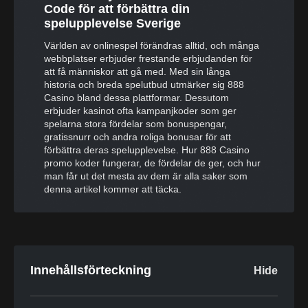
Code för att förbättra din
spelupplevelse Sverige
Världen av onlinespel förändras alltid, och många
webbplatser erbjuder frestande erbjudanden för
att få människor att gå med. Med sin långa
historia och breda spelutbud utmärker sig 888
Casino bland dessa plattformar. Dessutom
erbjuder kasinot ofta kampanjkoder som ger
spelarna stora fördelar som bonuspengar,
gratissnurr och andra roliga bonusar för att
förbättra deras spelupplevelse. Hur 888 Casino
promo koder fungerar, de fördelar de ger, och hur
man får ut det mesta av dem är alla saker som
denna artikel kommer att täcka.
Innehållsförteckning
Hide