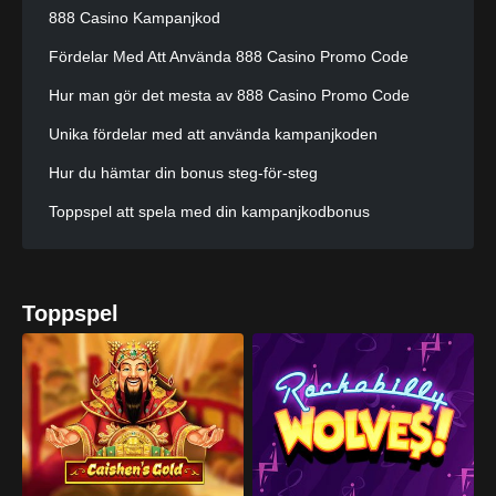
888 Casino Kampanjkod
Fördelar Med Att Använda 888 Casino Promo Code
Hur man gör det mesta av 888 Casino Promo Code
Unika fördelar med att använda kampanjkoden
Hur du hämtar din bonus steg-för-steg
Toppspel att spela med din kampanjkodbonus
Toppspel