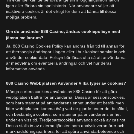
Till exempel kan de behöva ange sin inloggningsinformation
igen eller förlora sin spelhistoria. När användare väljer att
inaktivera cookies är det viktigt för dem att känna till dessa
möjliga problem.
Om du använder 888 Casino, ändras cookiepolicyn med
jämna mellanrum?
Ja, 888 Casino Cookies Policy kan ändras från tid till annan för
att återspegla ändringar i lagen eller i hur kasinot samlar in och
använder cookie-data. Policyn bör läsas ofta så att användarna
är medvetna om eventuella ändringar och vet hur deras
information används.
888 Casino Webbplatsen Använder Vilka typer av cookies?
Många sorters cookies används av 888 Casino för att göra
webbplatsen bättre för användarna. Dessa är sessionscookies,
som bara stannar på användarens enhet under ett besök men
låter webbplatsen komma ihåg vad de gjorde under det besöket,
och beständiga cookies, som stannar på användarens enhet
under en viss tid. Tredjepartscookies används också av casinot.
Dessa ställs in av externa tjänster, som analysleverantörer och
marknadsföringspartners, för att spåra användarbeteende och