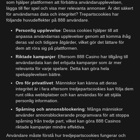
som hjälper plattformen att förbättra användarupplevelsen,
lägga till fler spel och visa mer relevanta annonser. Är det säkert
för användarnas data och integritet? Trepartscookies har
följande huvudeffekter på 888 användare.
Personlig upplevelse
: Dessa cookies hjälper till att
anpassa användarnas upplevelser genom att komma ihåg
deras val och tidigare åtgärder, vilket gör det lättare för
dem att röra sig på plattformen.
Riktade kampanjer
: Eftersom 888 Casino har tillgång till
användardata kan det erbjuda kampanjer som är mer
relevanta för varje spelare. Detta kan göra hela
spelupplevelsen bättre.
Oro för privatlivet
: Människor kan känna att deras
integritet är i fara eftersom tredjepartscookies kan följa dem
runt olika webbplatser och kan användas för att stjäla
personlig information.
Spårning och annonsblockering
: Många människor
använder annonsblockerande programvara för att stoppa
spårning från tredje part, vilket kan göra 888 Casinos
riktade kampanjer mindre effektiva.
Användare måste förstå hur tredjepartscookies fungerar och