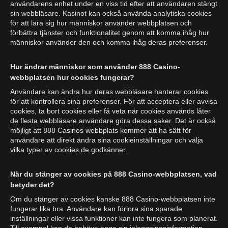
användarens enhet under en viss tid efter att användaren stängt
sin webbläsare. Kasinot kan också använda analytiska cookies
för att lära sig hur människor använder webbplatsen och
förbättra tjänster och funktionalitet genom att komma ihåg hur
människor använder den och komma ihåg deras preferenser.
Hur ändrar människor som använder 888 Casino-
webbplatsen hur cookies fungerar?
Användare kan ändra hur deras webbläsare hanterar cookies
för att kontrollera sina preferenser. För att acceptera eller avvisa
cookies, ta bort cookies eller få veta när cookies används låter
de flesta webbläsare användare göra dessa saker. Det är också
möjligt att 888 Casinos webbplats kommer att ha sätt för
användare att direkt ändra sina cookieinställningar och välja
vilka typer av cookies de godkänner.
När du stänger av cookies på 888 Casino-webbplatsen, vad
betyder det?
Om du stänger av cookies kanske 888 Casino-webbplatsen inte
fungerar lika bra. Användare kan förlora sina sparade
inställningar eller vissa funktioner kan inte fungera som planerat.