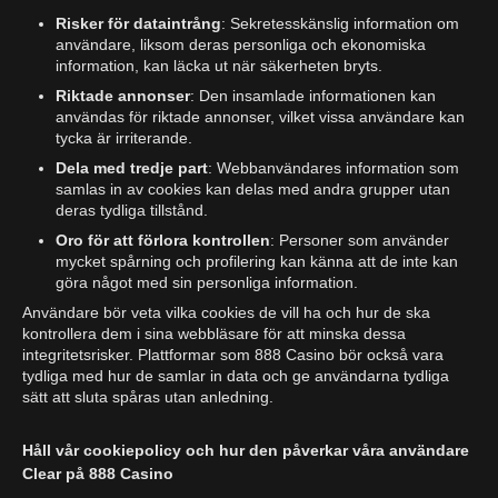
Risker för dataintrång
: Sekretesskänslig information om
användare, liksom deras personliga och ekonomiska
information, kan läcka ut när säkerheten bryts.
Riktade annonser
: Den insamlade informationen kan
användas för riktade annonser, vilket vissa användare kan
tycka är irriterande.
Dela med tredje part
: Webbanvändares information som
samlas in av cookies kan delas med andra grupper utan
deras tydliga tillstånd.
Oro för att förlora kontrollen
: Personer som använder
mycket spårning och profilering kan känna att de inte kan
göra något med sin personliga information.
Användare bör veta vilka cookies de vill ha och hur de ska
kontrollera dem i sina webbläsare för att minska dessa
integritetsrisker. Plattformar som 888 Casino bör också vara
tydliga med hur de samlar in data och ge användarna tydliga
sätt att sluta spåras utan anledning.
Håll vår cookiepolicy och hur den påverkar våra användare
Clear på 888 Casino