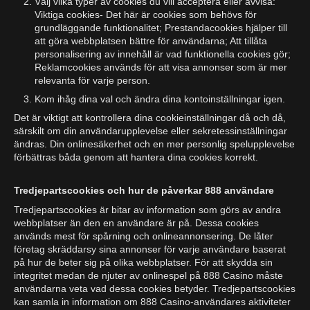
Välj vilka typer av cookies du vill acceptera eller avvisa:
Viktiga cookies- Det här är cookies som behövs för
grundläggande funktionalitet; Prestandacookies hjälper till
att göra webbplatsen bättre för användarna; Att tillåta
personalisering av innehåll är vad funktionella cookies gör;
Reklamcookies används för att visa annonser som är mer
relevanta för varje person.
Kom ihåg dina val och ändra dina kontoinställningar igen.
Det är viktigt att kontrollera dina cookieinställningar då och då,
särskilt om din användarupplevelse eller sekretessinställningar
ändras. Din onlinesäkerhet och en mer personlig spelupplevelse
förbättras båda genom att hantera dina cookies korrekt.
Tredjepartscookies och hur de påverkar 888 användare
Tredjepartscookies är bitar av information som görs av andra
webbplatser än den en användare är på. Dessa cookies
används mest för spårning och onlineannonsering. De låter
företag skräddarsy sina annonser för varje användare baserat
på hur de beter sig på olika webbplatser. För att skydda sin
integritet medan de njuter av onlinespel på 888 Casino måste
användarna veta vad dessa cookies betyder. Tredjepartscookies
kan samla in information om 888 Casino-användares aktiviteter