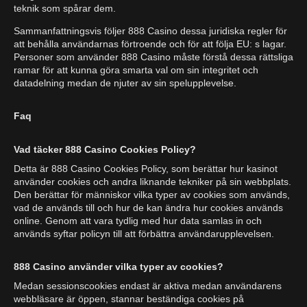
teknik som spårar dem.
Sammanfattningsvis följer 888 Casino dessa juridiska regler för
att behålla användarnas förtroende och för att följa EU: s lagar.
Personer som använder 888 Casino måste förstå dessa rättsliga
ramar för att kunna göra smarta val om sin integritet och
datadelning medan de njuter av sin spelupplevelse.
Faq
Vad täcker 888 Casino Cookies Policy?
Detta är 888 Casino Cookies Policy, som berättar hur kasinot
använder cookies och andra liknande tekniker på sin webbplats.
Den berättar för människor vilka typer av cookies som används,
vad de används till och hur de kan ändra hur cookies används
online. Genom att vara tydlig med hur data samlas in och
används syftar policyn till att förbättra användarupplevelsen.
888 Casino använder vilka typer av cookies?
Medan sessionscookies endast är aktiva medan användarens
webbläsare är öppen, stannar beständiga cookies på